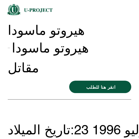
هيروتو ماسودا
هيروتو ماسودا
مقاتل
انقر هنا للطلب
ليو 1996
تاريخ الميلاد: