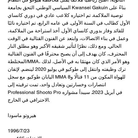
السياسي الوطني. التحق بجامعة Kwansei Gakuin بناءً على
توصية الملاكمة. تم اختياره كلاعب عادي في دوري كانساي
الأول كطالب في السنة الأولى. في عامه الرابع، تم اختياره نائبًا
للقائد وفاز بدوري كانساي الأول. أخذ استراحة من الملاكمة،
وعمل في بناء الاتصالات، وابتعد عن الفنون القتالية في الوقت
الحالي. ومع ذلك، نظرًا لتأثير شقيقه الأكبر وهو مطلق النار
المحترف، كان يهدف إلى أن يصبح محترفًا في الفنون القتالية
المختلطة/MMA، وهو الأمر الذي كان مهتمًا به في الأصل، لذلك
ترك وظيفته وانتقل إلى طوكيو في يوليو 2020 لينضم. لإتقان
اليابان طوكيو. مع سجل MMA للهواة المكون من 11 قتالًا و8
انتصارات وخسارتين وتعادل واحد، تمت ترقيته إلى
Professional Shooto Pro في أبريل 2023. سيبدأ مشواره
الاحترافي في الخارج.
هيروتو ماسودا
1996/7/23