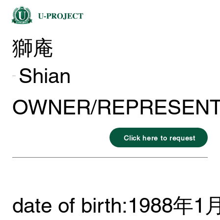
獅庵
Shian
OWNER/REPRESENT
Click here to request
date of birth:
1988年1