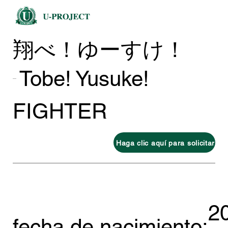
翔べ！ゆーすけ！
Tobe! Yusuke!
FIGHTER
Haga clic aquí para solicitar
2
fecha de nacimiento: