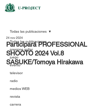
Todas las publicaciones
24 nov 2024
Todas las publicaciones
Participará PROFESSIONAL
presione soltar
SHOOTO 2024 Vol.8
juego
SASUKE/Tomoya Hirakawa
evento
televisor
radio
medios WEB
revista
carrera