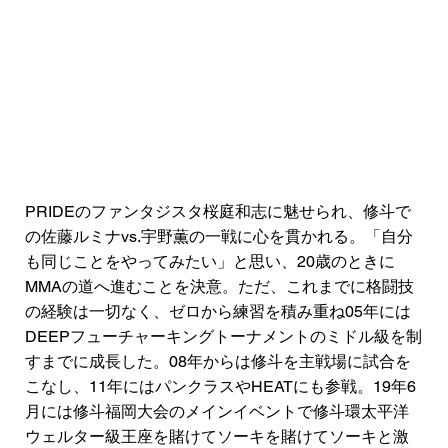
PRIDEのファンタジスタ桜庭和志に魅せられ、修斗で
の佐藤ルミナvs.宇野薫の一戦に心を貫かれる。「自分
も同じことをやってみたい」と思い、20歳のときに
MMAの道へ進むことを決意。ただ、これまでに格闘技
の経験は一切なく、ゼロから練習を積み重ね05年には
DEEPフューチャーキングトーナメントのミドル級を制
すまでに成長した。08年からは修斗を主戦場に試合を
こなし、11年にはパンクラスやHEATにも参戦。19年6
月には修斗福岡大会のメインイベントで修斗環太平洋
ウェルター級王座を賭けてソーキを賭けてソーキと激