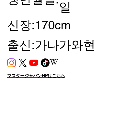
일
신장:
170cm
출신:
가나가와현
マスタージャパンHPはこちら