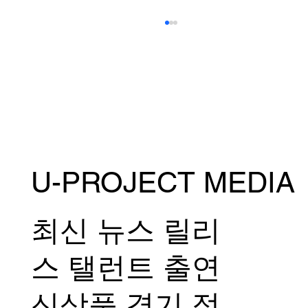
U-PROJECT MEDIA
7월 27일 일요일 RIZIN 플라이급 GP 1라
운드는 <아르센 야마모토 vs. 신류 마코토>
로 확정!
최신 뉴스 릴리
스 탤런트 출연
신상품 경기 정