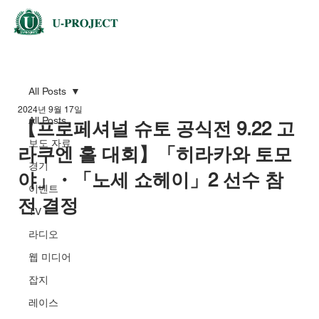
All Posts
2024년 9월 17일
All Posts
【프로페셔널 슈토 공식전 9.22 고
보도 자료
라쿠엔 홀 대회】「히라카와 토모
경기
야」・「노세 쇼헤이」2 선수 참
이벤트
전 결정
TV
라디오
웹 미디어
잡지
레이스