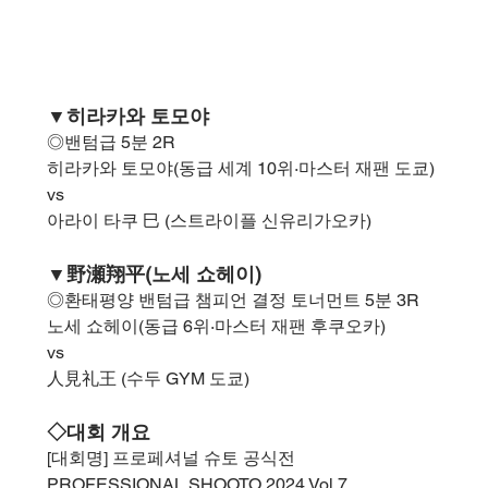
▼히라카와 토모야
◎밴텀급 5분 2R
히라카와 토모야(동급 세계 10위·마스터 재팬 도쿄)
vs
아라이 타쿠 巳 (스트라이플 신유리가오카)
▼野瀬翔平(노세 쇼헤이)
◎환태평양 밴텀급 챔피언 결정 토너먼트 5분 3R
노세 쇼헤이(동급 6위·마스터 재팬 후쿠오카)
vs
人見礼王 (수두 GYM 도쿄)
◇대회 개요
[대회명] 프로페셔널 슈토 공식전
PROFESSIONAL SHOOTO 2024 Vol.7