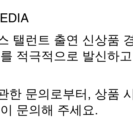
7월 27일 일요일 RIZIN 플라
【기업
이급 GP 1라운드는 <아르센
구가 모
EDIA
야마모토 vs. 신류 마코토>로
회 건강
확정!
서 등
스 탤런트 출연 신상품 
보를 적극적으로 발신하고
관한 문의로부터, 상품 
없이 문의해 주세요.