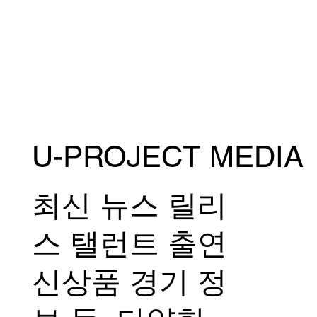
U-PROJECT MEDIA
7월 27일 일요일 RIZIN 플라이급 GP 1라
운드는 <아르센 야마모토 vs. 신류 마코토>
로 확정!
최신 뉴스 릴리
스 탤런트 출연
신상품 경기 정