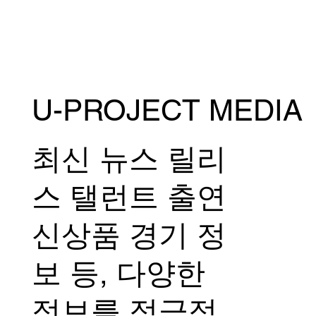
U-PROJECT MEDIA
7월 27일 일요일 RIZIN 플라이급 GP 1라
운드는 <아르센 야마모토 vs. 신류 마코토>
로 확정!
최신 뉴스 릴리
스 탤런트 출연
신상품 경기 정
보 등, 다양한
정보를 적극적