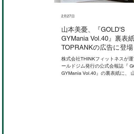
2月27日
山本美憂、『GOLD'S
GYMania Vol.40』裏表
TOPRANKの広告に登場
株式会社THINKフィットネスが
ールドジム発行の公式会報誌『 GO
GYMania Vol.40』の裏表紙に、 山本美憂
が公式アンバサダーを務める『 TO
／ 最強買取 』の広告が掲載され
メルセデス・ベンツ G-Classと
ています。 ＞山本美憂のプロフ
こちらから