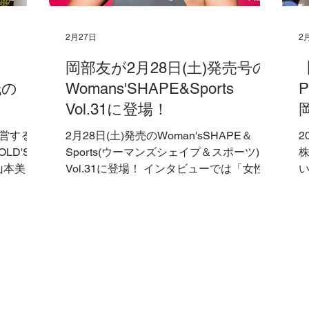
2月27日
2
岡部友が2月28日(土)発売号の
紙の
Womans'SHAPE&Sports
Vol.31に登場！
運営するゴ
2月28日(土)発売のWoman'sSHAPE＆
2
LD'S
Sports(ウーマンズシェイプ＆スポーツ)
Vol.31に登場！ インタビューでは「女性ホ
い
PRANK
ルモンを正しく理解 筋トレで解消する＜
大人気の
副腎疲労＞」について語っています。
共に登場し
Woman'sSHAPE(ウーマンズシェイプ) 女
ィールは
性のためのトレーニング＆スポーツ専門誌
「鍛えた女性は美しい」をコンセプトに、
女性のためのトレーニング方法の紹介やエ
クササイズ・フィットネス・ダイエット・
スポーツなどを掲載 ＞岡部友のプロフィ