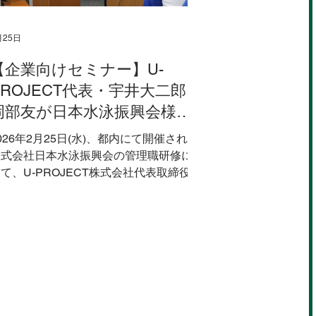
月25日
【企業向けセミナー】U-
PROJECT代表・宇井大二郎と
岡部友が日本水泳振興会様の
研修にて講師として登壇しま
026年2月25日(水)、都内にて開催された
した。
株式会社日本水泳振興会の管理職研修にお
て、U-PROJECT株式会社代表取締役・
宇井大二郎およびカリスマ美尻トレーナ
ー・岡部友が登壇しました。 本研修で
は、前半は宇井より「公共施設指定管理に
おける収益の上げ方」をテーマに民間視点
を取り入れた収益向上の施策について、事
例を交えた講義を実施。 後半は岡部友に
よるデスクワーク中でも実践可能なストレ
ッチやミニバンドを用いたトレーニングを