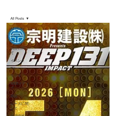
All Posts
All Posts
プレスリリ
ース
試合に関し
て
イベント
TV
ラジオ
WEBメディ
ア
雑誌
レースに関
して