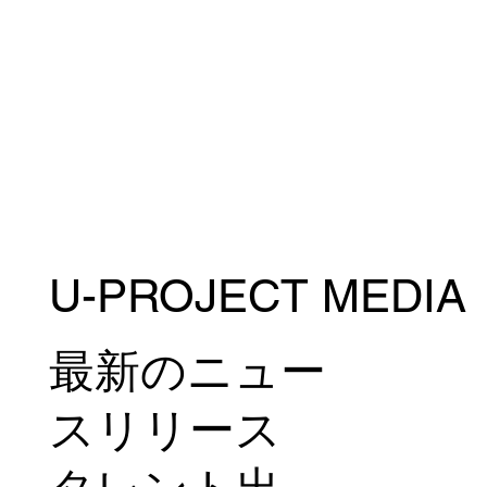
11月23日(日)に東京・ニューピアホールで開催される
DEEP JEWELS 51で浜崎朱加(フリー)が韓国からの刺
客イ・イェジ(TEAM aom所属)選手と対戦することが決
定！ 浜崎選手は今年3月に約10年振りに参戦したDEEP
JEWELSで柔術を得意とする須田萌里(...