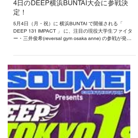
現役大学生ファイター・三井俊希が5月
4日のDEEP横浜BUNTAI大会に参戦決
定！
5月4日（月・祝）に 横浜BUNTAI で開催される「
DEEP 131 IMPACT 」 に、注目の現役大学生ファイタ
ー・三井俊希(reversal gym osaka anne) の参戦が発表
されました。 三井はこれまで、実力者の 直樹、黒井海
成 を相手に衝撃的なKO勝利を収め、現在は大学に通い
ながら総合格闘技に取り組む“現役大学生ファイター”と
しても注目を集めている新鋭。 今大会で三井が対戦す
るのは、キャリア豊富なベテラン 高橋遼伍(KRAZY
BEE)。経験値で勝る高橋に対し、勢いのある若手の三
井がどのような戦いを見せるのか、大きな注目が集ま
る。 若き新鋭がベテランの壁を突破し、さらに存在感
を高めることができるのか――その戦いぶりにご期待
ください！ ＞三井俊希のプロフィールはこちらから