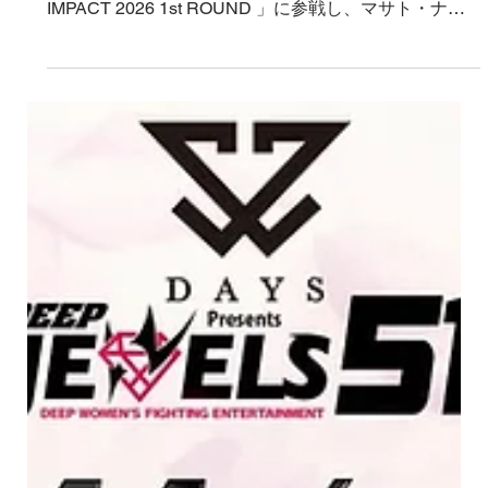
2026に武 利侑都が参戦決定！＠ニュー
ピアホール
武 利侑都（KRAZY BEE）が2月23日(祝・月)に東京・
ニューピアホールで開催される「 DEEP TOKYO
IMPACT 2026 1st ROUND 」に参戦し、マサト・ナカ
ムラ選手(レンジャージム)と対戦することが決定！ 約9
ヶ月ぶりの試合となる今大会でこれまでのトレーニン
グの成果を発揮し勝利を挙げることができるのか、ご
期待ください！ DEEP TOKYO IMPACT 2026 1st
ROUND大会概要 日時：2026年2月23日（月）開
場/12:00 開始/12:30 ※開場中にオープニングファイト
を開催 会場：ニューピアホール チケット料金：
VIP\17,000 SRS\11,000 指定A\9,000 ※当日は別途ドリ
ンク代（￥500）がかかります。 ※1歳以下は保護者膝
上に限り無料 ＞武 利侑都のプロフィールはこちらから