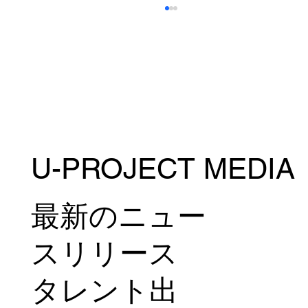
U-PROJECT MEDIA
菅原和政がMUAY THAI SUPER CHAMPに
参戦！7月18日(土)＠タイ・バンコク
最新のニュー
スリリース
タレント出