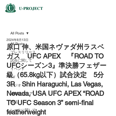
All Posts
2024年8月13日
All Posts
原口 伸、米国ネヴァダ州ラスベ
プレスリリース
ガス UFC APEX 『ROAD TO
試合に関して
UFCシーズン3』準決勝フェザー
イベント
級（65.8kg以下）試合決定 5分
TV
3R Shin Haraguchi, Las Vegas,
ラジオ
Nevada, USA UFC APEX “ROAD
WEBメディア
TO UFC Season 3” semi-final
雑誌
レースに関して
featherweight