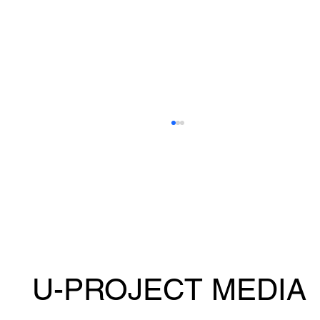
U-PROJECT MEDIA
6.28『PANCRASE 363』に神谷大智・武
者孝大郎が出場@ニューピアホール