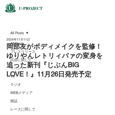
All Posts
2024年11月11日
All Posts
岡部友がボディメイクを監修！
プレスリリース
ゆりやんレトリィバァの変身を
試合に関して
追った新刊『じぶんBIG
イベント
LOVE！』11月26日発売予定
TV
ラジオ
WEBメディア
雑誌
レースに関して