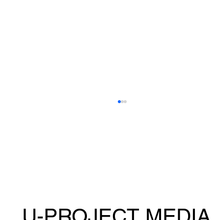
U-PROJECT MEDIA
山本美憂、ボクシングデビュー戦の密着