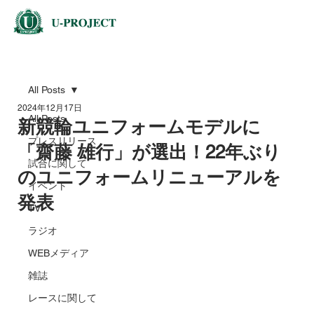
All Posts
2024年12月17日
All Posts
新競輪ユニフォームモデルに
プレスリリース
「齋藤 雄行」が選出！22年ぶり
試合に関して
のユニフォームリニューアルを
イベント
発表
TV
ラジオ
WEBメディア
雑誌
レースに関して