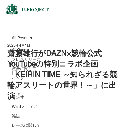
All Posts
2025年4月1日
All Posts
齋藤雄行がDAZN×競輪公式
プレスリリース
YouTubeの特別コラボ企画
試合に関して
「KEIRIN TIME ～知られざる競
イベント
輪アスリートの世界！～」に出
TV
演！
ラジオ
WEBメディア
雑誌
レースに関して