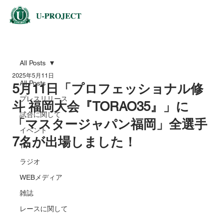
All Posts
2025年5月11日
All Posts
5月11日「プロフェッショナル修
プレスリリース
斗 福岡大会『TORAO35』」に
試合に関して
「マスタージャパン福岡」全選手
イベント
7名が出場しました！
TV
ラジオ
WEBメディア
雑誌
レースに関して