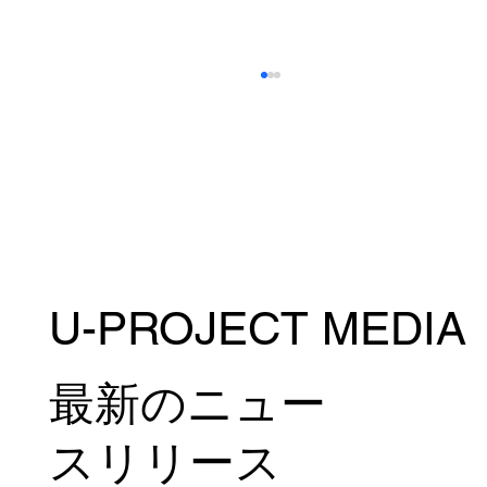
U-PROJECT MEDIA
菅原和政がMUAY THAI SUPER CHAMPに
参戦！7月18日(土)＠タイ・バンコク
最新のニュー
スリリース