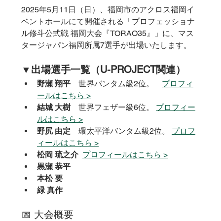
2025年5月11日（日）、福岡市のアクロス福岡イ
ベントホールにて開催される「プロフェッショナ
ル修斗公式戦 福岡大会『TORAO35』」に、マス
タージャパン福岡所属7選手が出場いたします。
▼出場選手一覧（U-PROJECT関連）
野瀬 翔平
　世界バンタム級2位。　
プロフィ
ールはこちら >
結城 大樹
　世界フェザー級6位。 
プロフィー
ルはこちら >
野尻 由定
　環太平洋バンタム級2位。 
プロフ
ィールはこちら >
松岡 琉之介  
プロフィールはこちら >
黒瀬 恭平
本松 要
緑 真作
📅 大会概要