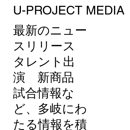
U-PROJECT MEDIA
新競輪ユニフォームモデルに「齋藤 雄
行」が選出！22年ぶりのユニフォームリ
ニューアルを発表
最新のニュー
スリリース
タレント出
演 新商品
試合情報な
ど、多岐にわ
たる情報を積