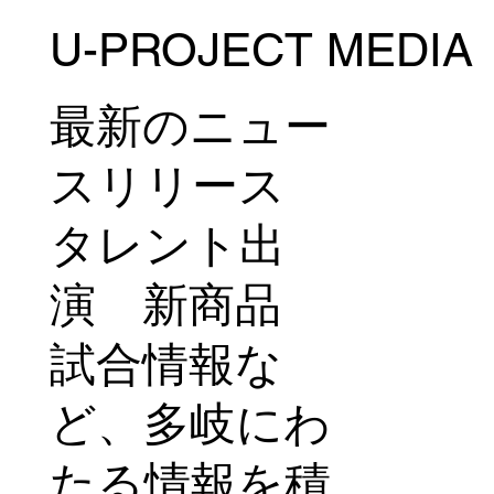
U-PROJECT MEDIA
菅原和政がMUAY THAI SUPER CHAMPに
参戦！7月18日(土)＠タイ・バンコク
最新のニュー
スリリース
タレント出
演 新商品
試合情報な
ど、多岐にわ
たる情報を積