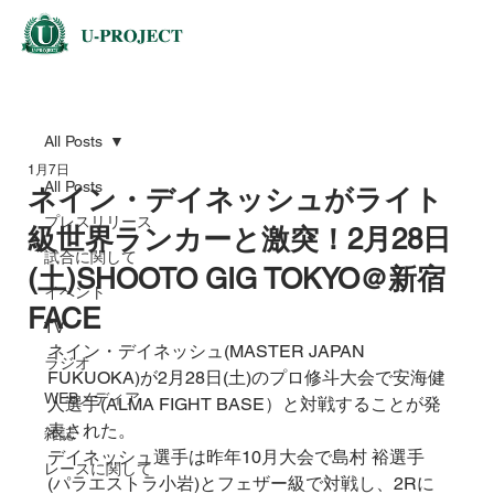
All Posts
1月7日
All Posts
ネイン・デイネッシュがライト
プレスリリース
級世界ランカーと激突！2月28日
試合に関して
(土)SHOOTO GIG TOKYO＠新宿
イベント
FACE
TV
ネイン・デイネッシュ(MASTER JAPAN 
ラジオ
FUKUOKA)が2月28日(土)のプロ修斗大会で安海健
WEBメディア
人選手(ALMA FIGHT BASE）と対戦することが発
表された。
雑誌
デイネッシュ選手は昨年10月大会で島村 裕選手
レースに関して
(パラエストラ小岩)とフェザー級で対戦し、2Rに