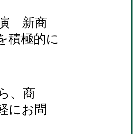
演 新商
を積極的に
ら、商
軽にお問