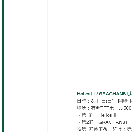
HeliosⅢ / GRACHAN8
日時：3月1日(日)　開場 13:
場所：
有明TFTホール50
・第1部：HeliosⅢ
・第2部：GRACHAN81 
※第1部終了後、続けて第