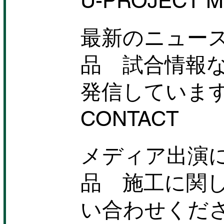
U-PROJECT M
大阪・176BOX
最新のニュー
品 試合情報
発信していま
CONTACT
メディア出演
品 施工に関
い合わせくだ