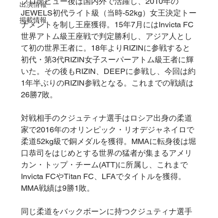
プロデビュー後は国内外で活躍し、2010年の
出演情報
JEWELS初代ライト級（当時-52kg）女王決定トー
掲載情報
ナメントを制し王座獲得。15年7月にはInvicta FC
世界アトム級王座戦で判定勝利し、アジア人とし
て初の世界王者に。18年よりRIZINに参戦すると
初代・第3代RIZIN女子スーパーアトム級王者に輝
いた。その後もRIZIN、DEEPに参戦し、今回は約
1年半ぶりのRIZIN参戦となる。これまでの戦績は
26勝7敗。
対戦相手のクジュティナ選手はロシア出身の柔道
家で2016年のオリンピック・リオデジャネイロで
柔道52kg級で銅メダルを獲得。MMAに転身後は堀
口恭司をはじめとする世界の猛者が集まるアメリ
カン・トップ・チーム(ATT)に所属し、これまで
Invicta FCやTitan FC、LFAでタイトルを獲得。
MMA戦績は9勝1敗。
同じ柔道をバックボーンに持つクジュティナ選手