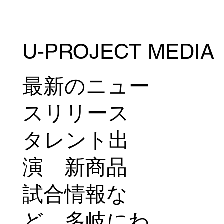
U-PROJECT MEDIA
浜崎朱加11月23日(日)DEEP JEWELS 51
でイ・イェジと対戦！＠ニューピアホー
ル
最新のニュー
スリリース
タレント出
演 新商品
試合情報な
ど、多岐にわ