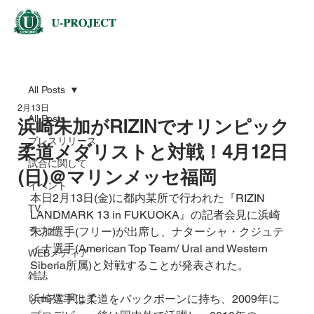
All Posts
2月13日
All Posts
浜崎朱加がRIZINでオリンピック
プレスリリース
柔道メダリストと対戦！4月12日
試合に関して
(日)＠マリンメッセ福岡
イベント
本日2月13日(金)に都内某所で行われた『RIZIN 
TV
LANDMARK 13 in FUKUOKA』の記者会見に浜崎
ラジオ
朱加選手(フリー)が出席し、ナターシャ・クジュテ
ィナ選手(American Top Team/ Ural and Western 
WEBメディア
Siberia所属)と対戦することが発表された。
雑誌
レースに関して
浜崎選手は柔道をバックボーンに持ち、2009年に