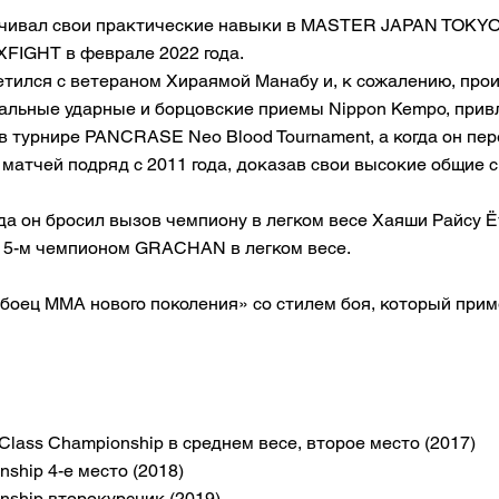
ачивал свои практические навыки в MASTER JAPAN TOKYO
FIGHT в феврале 2022 года.
тился с ветераном Хираямой Манабу и, к сожалению, проиг
кальные ударные и борцовские приемы Nippon Kempo, прив
 в турнире PANCRASE Neo Blood Tournament, а когда он п
 матчей подряд с 2011 года, доказав свои высокие общие 
а он бросил вызов чемпиону в легком весе Хаяши Райсу Ё
в 5-м чемпионом GRACHAN в легком весе.
боец ММА нового поколения» со стилем боя, который при
 Class Championship в среднем весе, второе место (2017)
ship 4-е место (2018)
nship второкурсник (2019)