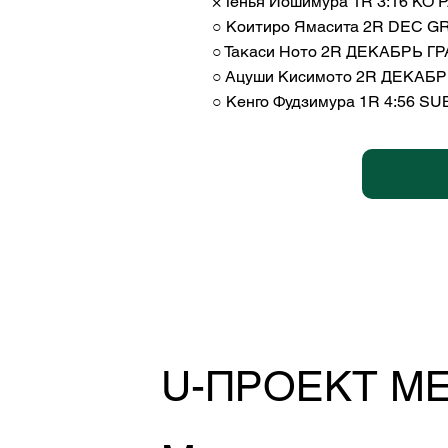
× Тенья Йошимура 1R 3:16 КО 
○ Коитиро Ямасита 2R DEC GRA
○ Такаси Ното 2R ДЕКАБРЬ ГРА
○ Ацуши Кисимото 2R ДЕКАБРЬ 
○ Кенго Фудзимура 1R 4:56 S
U-ПРОЕКТ М