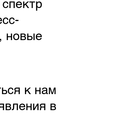
 спектр
сс-
, новые
ься к нам
явления в