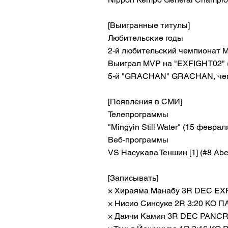
[Выигранные титулы]
Любительские годы
2-й любительский чемпионат 
Выиграл MVP на "EXFIGHT02" 
5-й "GRACHAN" GRACHAN, чем
[Появления в СМИ]
Телепрограммы
"Mingyin Still Water" (15 феврал
Веб-программы
VS Насукава Теншин [1] (#8 Abe
[Записывать]
× Хираяма Манабу 3R DEC EXF
× Нисио Синсуке 2R 3:20 КО П
× Даичи Камия 3R DEC PANCRA