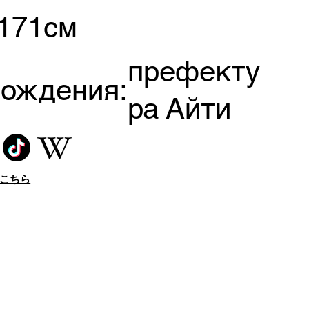
171см
префекту
рождения:
ра Айти
はこちら