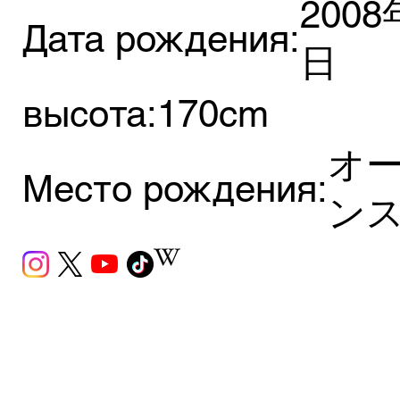
2008
Дата рождения:
日
высота:
170cm
オー
Место рождения:
ン