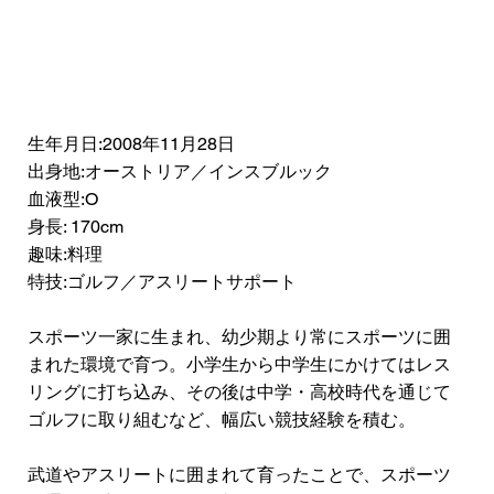
生年月日:2008年11月28日
出身地:オーストリア／インスブルック
血液型:O
身長: 170cm
趣味:料理
特技:ゴルフ／アスリートサポート
スポーツ一家に生まれ、幼少期より常にスポーツに囲
まれた環境で育つ。小学生から中学生にかけてはレス
リングに打ち込み、その後は中学・高校時代を通じて
ゴルフに取り組むなど、幅広い競技経験を積む。
武道やアスリートに囲まれて育ったことで、スポーツ