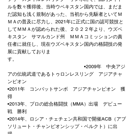
ルを数々獲得後、当時ウベキスタン国内では、まだま
だ認知も浅く規制があった、当初から先駆者といてＭ
ＭＡの普及に尽力し、2021年に正式に国の認可競技と
してＭＭＡが認められた後、２０２２年より、ウズベ
キスタン サマルカンド州 ＭＭＡコミッションの責
任者に就任し、現在ウズベキスタン国内の格闘技の発
展に貢献しておりま
す。
•2009年 中央アジ
アの伝統武道であるトゥロンレスリング アジアチャ
ンピオン
•2011年 コンバットサンボ アジアチャンピオン 獲
得
•2013年、プロの総合格闘技（MMA）出場 デビュー
戦 勝利
•2014年、ロシア・チェチェン共和国で開催ACB（アブ
ソリュート・チャンピオンシップ・ベルクト）に出
場。