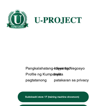
Pangkalahatang-ideya ng Negosyo
miyembro
Profile ng Kumpanya
balita
pagtatanong
patakaran sa privacy
Suidobashi store 1F (training machine showroom)