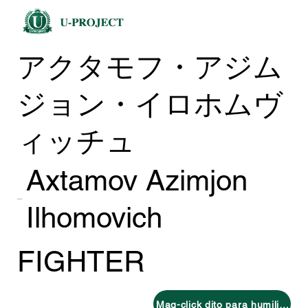
アクタモフ・アジム
ジョン・イロホムヴ
ィッチュ
Axtamov Azimjon
Ilhomovich
FIGHTER
Mag-click dito para humiling