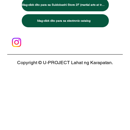
Mag-click dito para sa Suidobashi Store 2F (martial arts at training specialty store)
Mag-click dito para sa electronic catalog
Copyright © U-PROJECT Lahat ng Karapatan.