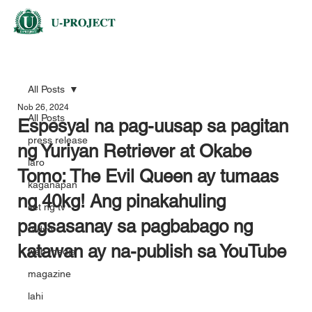
All Posts
Nob 26, 2024
All Posts
Espesyal na pag-uusap sa pagitan
press release
ng Yuriyan Retriever at Okabe
laro
Tomo: The Evil Queen ay tumaas
kaganapan
ng 40kg! Ang pinakahuling
set ng tv
pagsasanay sa pagbabago ng
radyo
katawan ay na-publish sa YouTube
web media
magazine
lahi