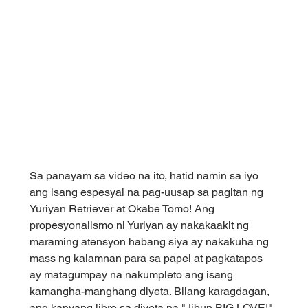
Sa panayam sa video na ito, hatid namin sa iyo 
ang isang espesyal na pag-uusap sa pagitan ng 
Yuriyan Retriever at Okabe Tomo! Ang 
propesyonalismo ni Yuriyan ay nakakaakit ng 
maraming atensyon habang siya ay nakakuha ng 
mass ng kalamnan para sa papel at pagkatapos 
ay matagumpay na nakumpleto ang isang 
kamangha-manghang diyeta. Bilang karagdagan, 
ang kanyang libro sa diyeta na "Jibun BIG LOVE!" 