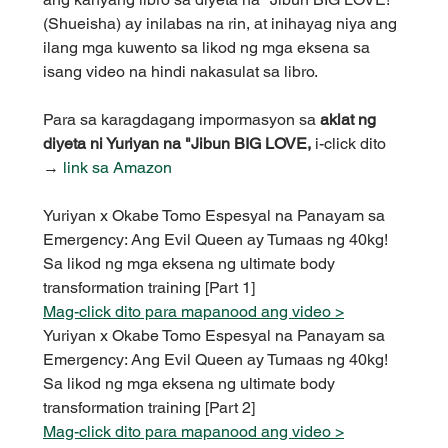
(Shueisha) ay inilabas na rin, at inihayag niya ang 
ilang mga kuwento sa likod ng mga eksena sa 
isang video na hindi nakasulat sa libro.
Para sa karagdagang impormasyon sa 
aklat ng 
diyeta ni Yuriyan na "Jibun BIG LOVE,
 i-click dito 
→ 
link sa Amazon
Yuriyan x Okabe Tomo Espesyal na Panayam sa 
Emergency: Ang Evil Queen ay Tumaas ng 40kg! 
Sa likod ng mga eksena ng ultimate body 
transformation training [Part 1]
Mag-click dito para mapanood ang video >
Yuriyan x Okabe Tomo Espesyal na Panayam sa 
Emergency: Ang Evil Queen ay Tumaas ng 40kg! 
Sa likod ng mga eksena ng ultimate body 
transformation training [Part 2]
Mag-click dito para mapanood ang video >