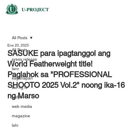
All Posts
Ene 20, 2025
All Posts
SASUKE para ipagtanggol ang
press release
World Featherweight title!
laro
Paglahok sa "PROFESSIONAL
kaganapan
SHOOTO 2025 Vol.2" noong ika-16
set ng tv
ng Marso
radyo
web media
magazine
lahi