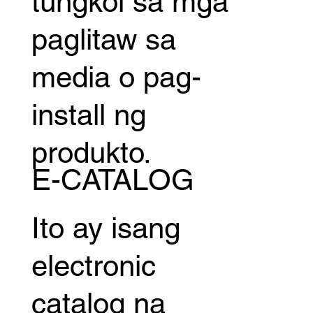
tungkol sa mga
paglitaw sa
media o pag-
install ng
produkto.
E-CATALOG
Ito ay isang
electronic
catalog na