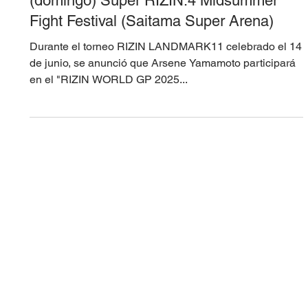
19 jun 2025
Arsen Yamamoto competirá en el Torneo
de Peso Mosca RIZIN. 27 de julio
(domingo) Super RIZIN.4 Midsummer
Fight Festival (Saitama Super Arena)
Durante el torneo RIZIN LANDMARK11 celebrado el 14
de junio, se anunció que Arsene Yamamoto participará
en el "RIZIN WORLD GP 2025...