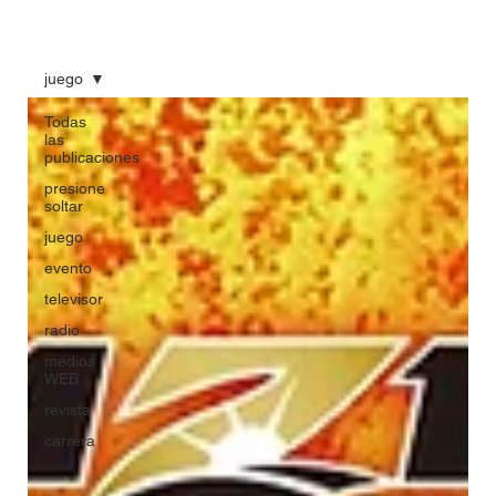
juego
Todas
las
publicaciones
presione
soltar
juego
evento
televisor
radio
medios
WEB
revista
carrera