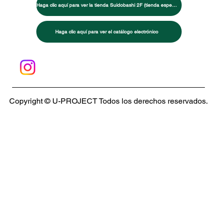
Perfil de la empresa
noticias
consulta
política de privacidad
Haga clic aquí para ver la tienda Suidobashi 1F (sala de exposición de máquinas de entrenamiento)
Haga clic aquí para ver la tienda Suidobashi 2F (tienda especializada en artes marciales/entrenamiento)
Haga clic aquí para ver el catálogo electrónico
Copyright © U-PROJECT Todos los derechos reservados.