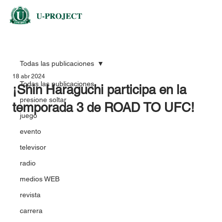
Todas las publicaciones
18 abr 2024
Todas las publicaciones
¡Shin Haraguchi participa en la
presione soltar
temporada 3 de ROAD TO UFC!
juego
evento
televisor
radio
medios WEB
revista
carrera