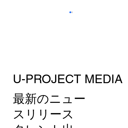
U-PROJECT MEDIA
Tarzan監修オンライン講座『Team
Tarzan』にて岡部友による連続講座開催
決定！
最新のニュー
スリリース