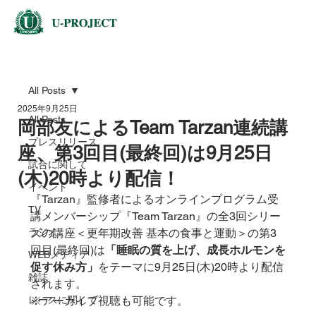
All Posts
2025年9月25日
All Posts
岡部友によるTeam Tarzan連続講
プレスリリース
座、第3回目(最終回)は9月25日
試合に関して
(木)20時より配信！
イベント
『Tarzan』監修者によるオンラインプログラム受
TV
講メンバーシップ『Team Tarzan』の全3回シリー
ラジオ
ズの講座＜更年期改善 基本の食事と運動＞の第3
回目(最終回)は
「睡眠の質を上げ、成長ホルモンを
WEBメディア
促す休み方」
をテーマに9月25日(木)20時より配信
雑誌
されます。
レースに関して
※アーカイブ視聴も可能です。