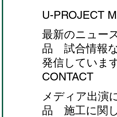
岡部友がベトナム情報誌
「Vetter」の表紙に登場！
U-PROJECT M
SPICE UP FITNESS HANOI
店オープン記念として
9/11(木)特別トレーニングレ
最新のニュー
ッスン開催決定！
品 試合情報
発信していま
CONTACT
メディア出演
品 施工に関