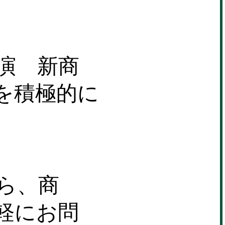
n’s SHAPE 2025年2
ol.29）】に岡部友が
効果的な尻トレは
を使うが掲載されまし
演 新商
を積極的に
ら、商
軽にお問