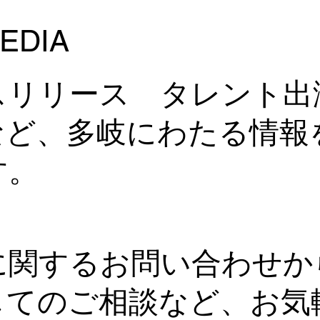
岡部友が7月31日発売号の
【Woma
Woman'sSHAPE(ウーマンズ
月号（V
EDIA
シェイプ) Vol.30に登場！
伝授！
「頭」
た。
スリリース タレント出
など、多岐にわたる情報
す。
に関するお問い合わせか
してのご相談など、お気